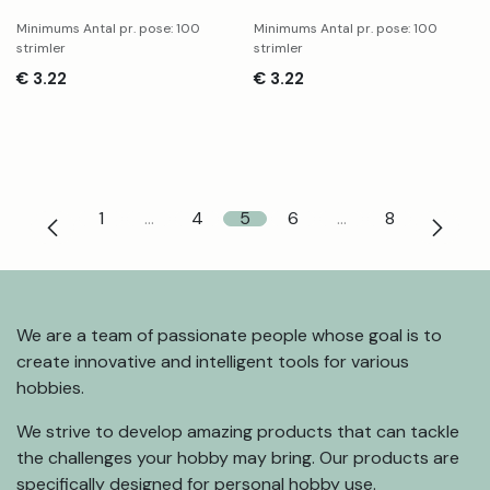
Minimums Antal pr. pose: 100
Minimums Antal pr. pose: 100
strimler
strimler
€
3.22
€
3.22
1
…
4
5
6
…
8
We are a team of passionate people whose goal is to
create innovative and intelligent tools for various
hobbies.
We strive to develop amazing products that can tackle
the challenges your hobby may bring. Our products are
specifically designed for personal hobby use.