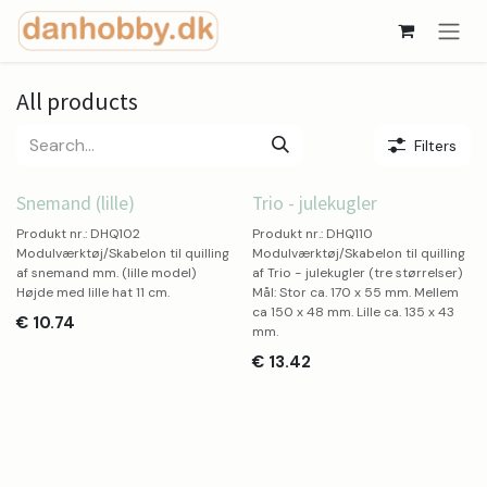
Skip to Content
All products
Filters
Snemand (lille)
Trio - julekugler
Produkt nr.: DHQ102
Produkt nr.: DHQ110
Modulværktøj/Skabelon til quilling
Modulværktøj/Skabelon til quilling
af snemand mm. (lille model)
af Trio - julekugler (tre størrelser)
Højde med lille hat 11 cm.
Mål: Stor ca. 170 x 55 mm. Mellem
ca 150 x 48 mm. Lille ca. 135 x 43
€
10.74
mm.
€
13.42