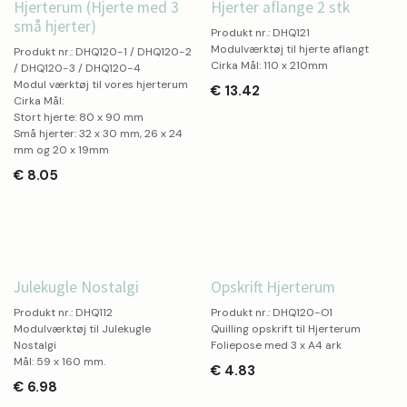
Hjerterum (Hjerte med 3
Hjerter aflange 2 stk
små hjerter)
Produkt nr.: DHQ121
Modulværktøj til hjerte aflangt
Produkt nr.: DHQ120-1 / DHQ120-2
Cirka Mål: 110 x 210mm
/ DHQ120-3 / DHQ120-4
Modul værktøj til vores hjerterum
€
13.42
Cirka Mål:
Stort hjerte: 80 x 90 mm
Små hjerter: 32 x 30 mm, 26 x 24
mm og 20 x 19mm
€
8.05
Julekugle Nostalgi
Opskrift Hjerterum
Produkt nr.: DHQ112
Produkt nr.: DHQ120-O1
Modulværktøj til Julekugle
Quilling opskrift til Hjerterum
Nostalgi
Foliepose med 3 x A4 ark
Mål: 59 x 160 mm.
€
4.83
€
6.98