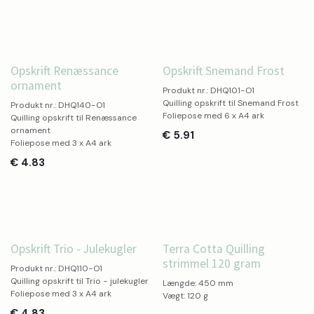
Opskrift Renæssance
Opskrift Snemand Frost
ornament
Produkt nr.: DHQ101-O1
Quilling opskrift til Snemand Frost
Produkt nr.: DHQ140-O1
Foliepose med 6 x A4 ark
Quilling opskrift til Renæssance
ornament
€
5.91
Foliepose med 3 x A4 ark
€
4.83
Opskrift Trio - Julekugler
Terra Cotta Quilling
strimmel 120 gram
Produkt nr.: DHQ110-O1
Quilling opskrift til Trio - julekugler
Længde: 450 mm
Foliepose med 3 x A4 ark
Vægt: 120 g
€
4.83