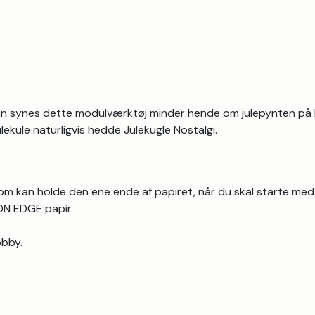
un synes dette modulværktøj minder hende om julepynten på 
lekule naturligvis hedde Julekugle Nostalgi.
, som kan holde den ene ende af papiret, når du skal starte med 
 ON EDGE papir.
obby.