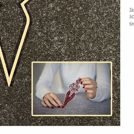
Te
30
Sh