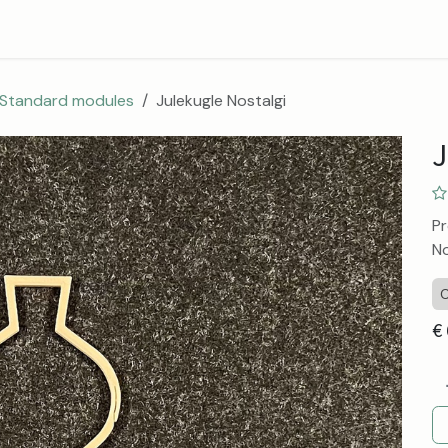
Blog
Contact
About
Standard modules
Julekugle Nostalgi
J
Pr
No
C
€