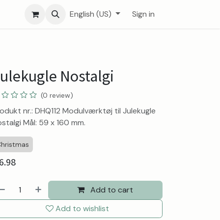
English (US)
Sign in
ulekugle Nostalgi
(0 review)
odukt nr.: DHQ112 Modulværktøj til Julekugle
stalgi Mål: 59 x 160 mm.
hristmas
6.98
Add to cart
Add to wishlist