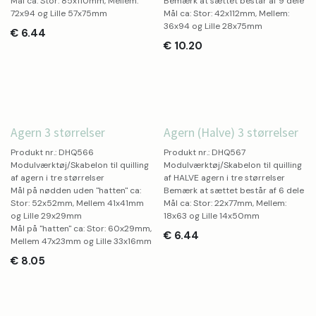
Mål ca: Stor: 85x110mm, Mellem:
Bemærk at sættet består af 9 dele
72x94 og Lille 57x75mm
Mål ca: Stor: 42x112mm, Mellem:
36x94 og Lille 28x75mm
€
6.44
€
10.20
Agern 3 størrelser
Agern (Halve) 3 størrelser
Produkt nr.: DHQ566
Produkt nr.: DHQ567
Modulværktøj/Skabelon til quilling
Modulværktøj/Skabelon til quilling
af agern i tre størrelser
af HALVE agern i tre størrelser
Mål på nødden uden "hatten" ca:
Bemærk at sættet består af 6 dele
Stor: 52x52mm, Mellem 41x41mm
Mål ca: Stor: 22x77mm, Mellem:
og Lille 29x29mm
18x63 og Lille 14x50mm
Mål på "hatten" ca: Stor: 60x29mm,
€
6.44
Mellem 47x23mm og Lille 33x16mm
€
8.05