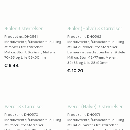
Æbler 3 størrelser
Æbler (Halve) 3 størrelser
Product nr.: DHQ561
Produkt nr.: DHQ562
Modulværktøj/Skabelon til quilling
Modulværktøj/Skabelon til quilling
af æbler i tre størrelser
af HALVE æbler i tre størrelser
Mål ca: Stor: 86x77mm, Mellem:
Bemærk at sættet består af 9 dele
70x63 og Lille 56x50mm
Mål ca: Stor: 43x77mm, Mellem:
35x63 og Lille 28x50mm
€
6.44
€
10.20
Pærer 3 størrelser
Pærer (Halve) 3 størrelser
Produkt nr.: DHQ570
Produkt nr.: DHQ571
Modulværktøj/Skabelon til quilling
Modulværktøj/Skabelon til quilling
af Pærer i tre størrelser
af HALVE pærer i tre størrelser