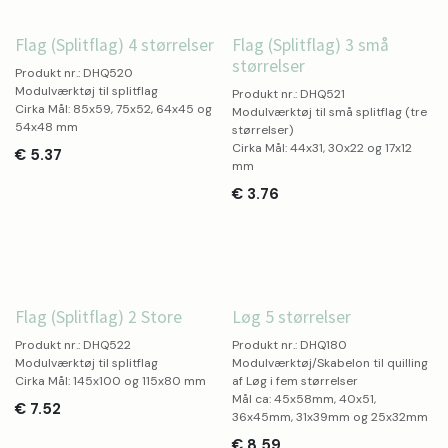
Flag (Splitflag) 4 størrelser
Flag (Splitflag) 3 små
størrelser
Produkt nr.: DHQ520
Modulværktøj til splitflag
Produkt nr.: DHQ521
Cirka Mål: 85x59, 75x52, 64x45 og
Modulværktøj til små splitflag (tre
54x48 mm
størrelser)
Cirka Mål: 44x31, 30x22 og 17x12
€
5.37
mm
€
3.76
Flag (Splitflag) 2 Store
Løg 5 størrelser
Produkt nr.: DHQ522
Produkt nr.: DHQ180
Modulværktøj til splitflag
Modulværktøj/Skabelon til quilling
Cirka Mål: 145x100 og 115x80 mm
af Løg i fem størrelser
Mål ca: 45x58mm, 40x51,
€
7.52
36x45mm, 31x39mm og 25x32mm
€
8.59