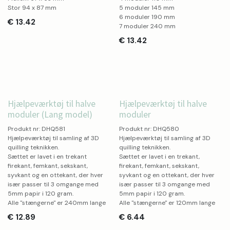
Stor 94 x 87 mm
5 moduler 145 mm
6 moduler 190 mm
€
13.42
7 moduler 240 mm
€
13.42
Hjælpeværktøj til halve
Hjælpeværktøj til halve
moduler (Lang model)
moduler
Produkt nr: DHQ581
Produkt nr: DHQ580
Hjælpeværktøj til samling af 3D
Hjælpeværktøj til samling af 3D
quilling teknikken.
quilling teknikken.
Sættet er lavet i en trekant
Sættet er lavet i en trekant,
firekant, femkant, sekskant,
firekant, femkant, sekskant,
syvkant og en ottekant, der hver
syvkant og en ottekant, der hver
især passer til 3 omgange med
især passer til 3 omgange med
5mm papir i 120 gram.
5mm papir i 120 gram.
Alle "stængerne" er 240mm lange
Alle "stængerne" er 120mm lange
€
12.89
€
6.44