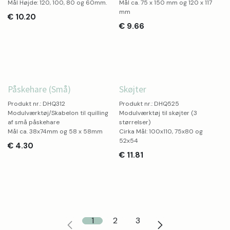
Mål Højde: 120, 100, 80 og 60mm.
Mål ca. 75 x 150 mm og 120 x 117
mm
€
10.20
€
9.66
Easter
Påskehare (Små)
Skøjter
Produkt nr.: DHQ312
Produkt nr.: DHQ525
Modulværktøj/Skabelon til quilling
Modulværktøj til skøjter (3
af små påskehare
størrelser)
Mål ca. 38x74mm og 58 x 58mm
Cirka Mål: 100x110, 75x80 og
52x54
€
4.30
€
11.81
1
2
3