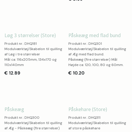
Easter
Løg 3 størrelser (Store)
Påskeæg med flad bund
Produkt nr.: DHQ181
Produkt nr.: DHQ301
Modulværktøj/Skabelon til quilling
Modulværktøj/Skabelon til quilling
af Løg i tre størrelser
af Æg med flad bund.
Mål ca: 116x205mm, 134x170 og
Påskeæg (fire størrelser) Mål
110x140mm
Højde ca: 120, 100, 80 og 60mm.
€
12.89
€
10.20
Easter
Easter
Påskeæg
Påskehare (Store)
Produkt nr.: DHQ300
Produkt nr.: DHQ311
Modulværktøj/Skabelon til quilling
Modulværktøj/Skabelon til quilling
af Æg - Påskeæg (fire størrelser)
af store påskehare