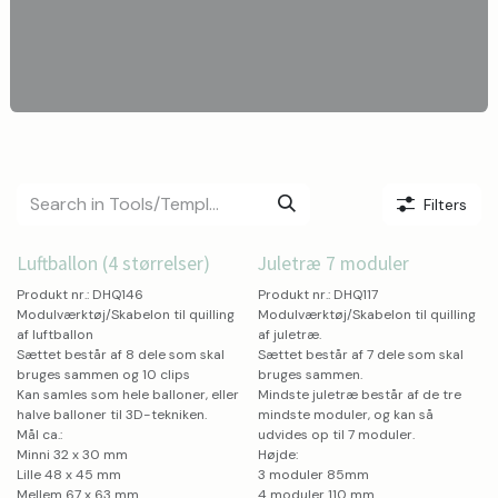
Filters
Luftballon (4 størrelser)
Juletræ 7 moduler
Free Video
Free Video
Produkt nr.: DHQ146
Produkt nr.: DHQ117
Modulværktøj/Skabelon til quilling
Modulværktøj/Skabelon til quilling
af luftballon
af juletræ.
Sættet består af 8 dele som skal
Sættet består af 7 dele som skal
bruges sammen og 10 clips
bruges sammen.
Kan samles som hele balloner, eller
Mindste juletræ består af de tre
halve balloner til 3D-tekniken.
mindste moduler, og kan så
Mål ca.:
udvides op til 7 moduler.
Minni 32 x 30 mm
Højde:
Lille 48 x 45 mm
3 moduler 85mm
Mellem 67 x 63 mm
4 moduler 110 mm