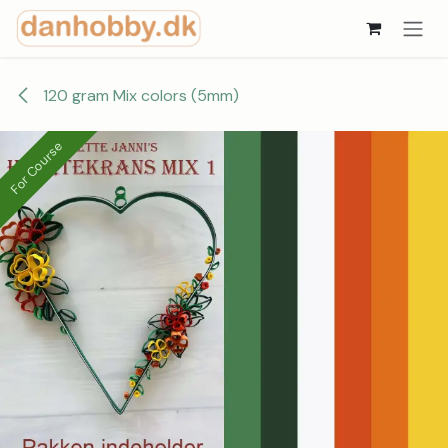
Skip to Content
120 gram Mix colors (5mm)
For Course