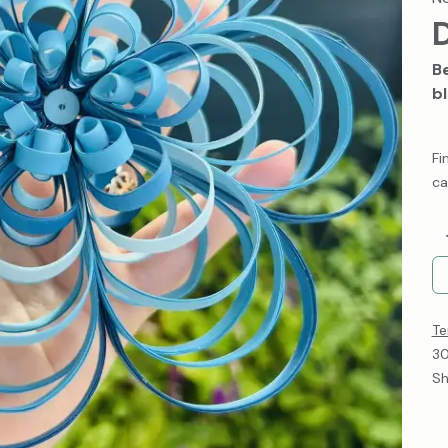
D
B
b
Fi
ca
Te
30
Sh