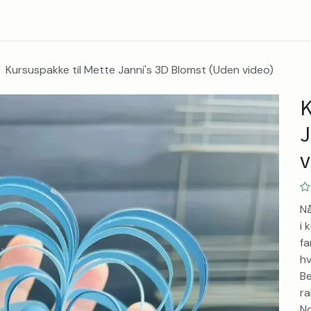
Blog
Contact
About
Kursuspakke til Mette Janni's 3D Blomst (Uden video)
K
J
v
Nå
i 
fa
hv
Be
ra
No