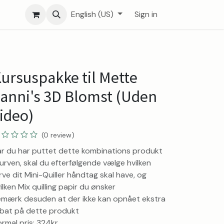
English (US)
Sign in
ursuspakke til Mette
anni's 3D Blomst (Uden
ideo)
(0 review)
r du har puttet dette kombinations produkt
kurven, skal du efterfølgende vælge hvilken
rve dit Mini-Quiller håndtag skal have, og
ilken Mix quilling papir du ønsker
mærk desuden at der ikke kan opnået ekstra
bat på dette produkt
rmal pris: 324kr