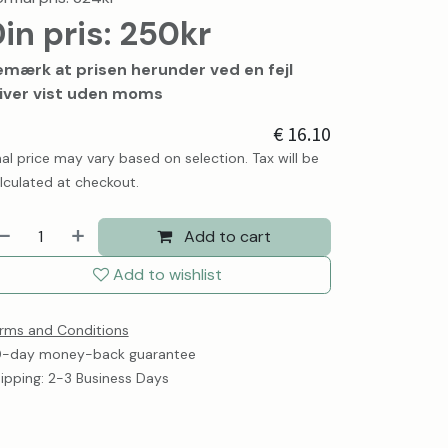
in pris: 250kr
emærk at prisen herunder ved en fejl
liver vist uden moms
€
16.10
nal price may vary based on selection. Tax will be
lculated at checkout.
Add to cart
Add to wishlist
rms and Conditions
-day money-back guarantee
ipping: 2-3 Business Days