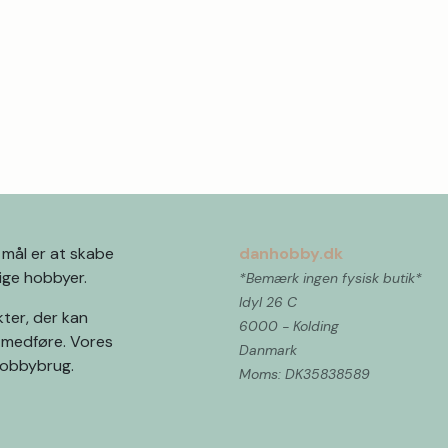
 mål er at skabe
danhobby.dk
llige hobbyer.
*Bemærk ingen fysisk butik*
Idyl 26 C
kter, der kan
6000 - Kolding
 medføre. Vores
Danmark
 hobbybrug.
Moms: DK35838589 ​