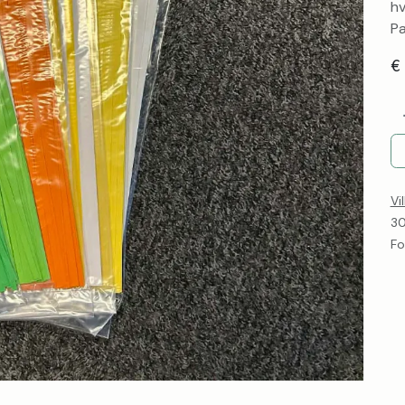
hv
Pa
€
Vi
30
Fo