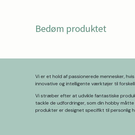
Bedøm produktet
Vi er et hold af passionerede mennesker, hvis
innovative og intelligente værktøjer til forske
Vi stræber efter at udvikle fantastiske produ
tackle de udfordringer, som din hobby måtte
produkter er designet specifikt til personlig