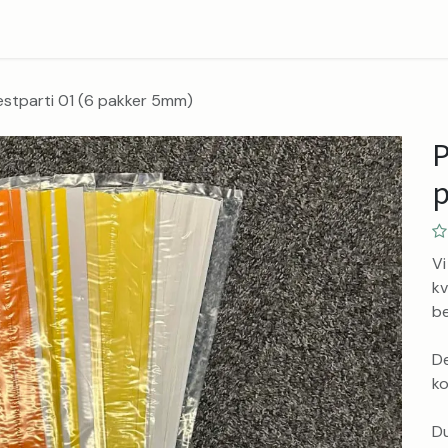
Blog
Kontakt
Om
estparti 01 (6 pakker 5mm)
P
p
Vi
kv
be
De
ko
Du