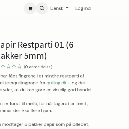
Dansk
Log ind
apir Restparti 01 (6
akker 5mm)
(0 anmeldelse)
 har fået fingrene i et mindre restparti af
alitetsquillingpapir fra
quilling.dk
– og det
tyder, at du kan gøre en virkelig god handel.
t er først til mølle, for når lageret er tømt,
mmer der ikke flere hjem.
 modtager 6 pakker papir som på billedet,